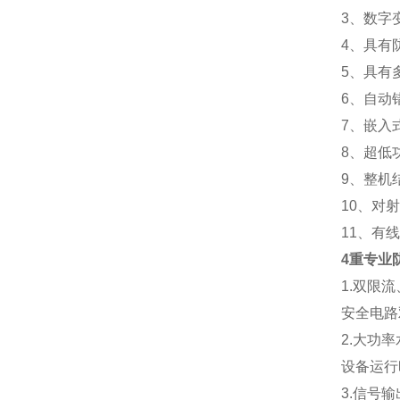
3、数字
4、具有
5、具有
6、自动
7、嵌入
8、超低
9、整机
10、对
11、有
4重专业
1.双限
安全电路
2.大功
设备运行
3.信号