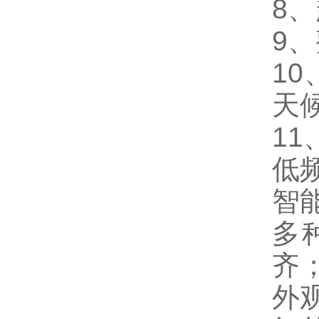
8
9
1
天
1
低
智
多
齐
外