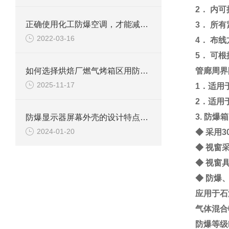
2． 内
正确使用化工防爆空调，才能减少事故的发生
3． 所
2022-03-16
4． 布
5． 可
如何选择烘焙厂燃气烤箱区用防爆柜？
管廊周界
2025-11-17
1
．适用
2
．适用
3.
防爆箱
防爆显示器屏幕外壳的设计特点和要求
2024-01-20
◆ 采用
3
◆ 视窗
◆ 视窗
◆ 防爆
应用于石
气体混合
防爆等级E