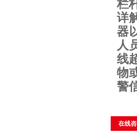
栏
详
器
人
线
物
警
在线咨