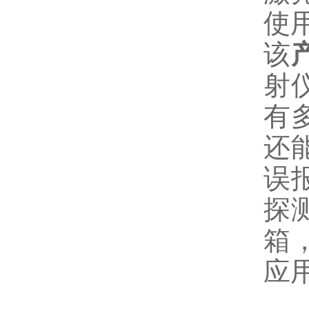
使
该
射
有
还
误
探
箱
应