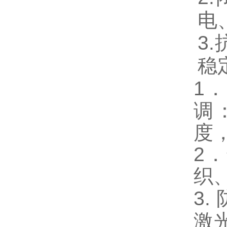
电
3
稳
1
．
调
度
2
．
织
3.
激