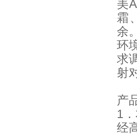
美
霜
余
环
求
射
产
1
．
经