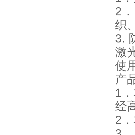
2
织
3
激
使
产
1
经
2
3