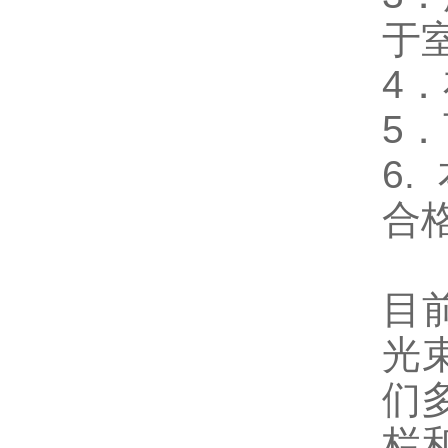
于
4
5
6
合
目
光
们
栏