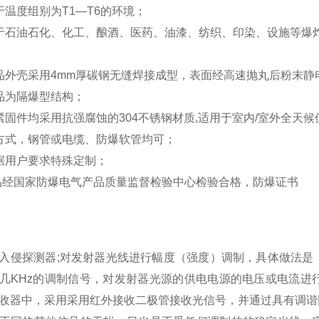
于温度组别为
T1
—
T6
的环境；
于石油石化、化工、酿酒、医药、油漆、纺织、印染、设施等爆
品外壳采用
4mm
厚碳钢
无缝焊接
成型，表面经高速抛丸后粉末静
品为隔爆型结构；
紧固件均采用
抗强腐蚀
的
304
不锈钢材质
,
适用于室内
/
室外全天候
方式，钢管或电缆、防爆软管均可；
据用户要求特殊定制；
品经国家防爆电气产品质量监督检验中心检验合格，防爆证书
入侵探测器
;
对发射器光线进行幅度（强度）调制，具体做法是
几
KHz
的调制信号，对发射器光源的供电电源的电压或电流进
收器中，采用采用红外接收二极管接收光信号，并通过具有调谐