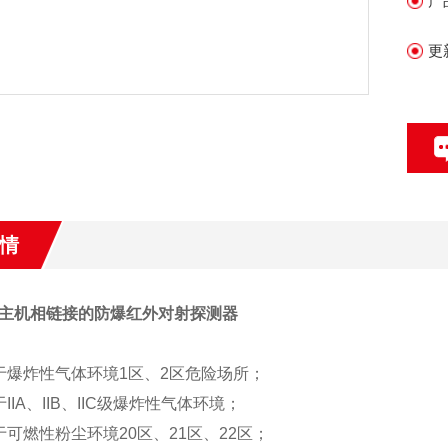
产
更
情
主机相链接的防爆红外对射探测器
于爆炸性气体环境
1
区、
2
区危险场所；
于
IIA
、
IIB
、
IIC
级爆炸性气体环境；
于
可燃性粉尘
环境20区、
21
区、
22
区；