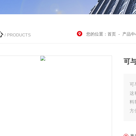
心
您的位置：
首页
-
产品中
/ PRODUCTS
可
可
这
料
方
还
品