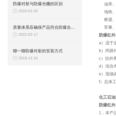
防爆对射与防爆光栅的区别
油库、
2024-01-02
地铁、
桥梁、
质量体系应确保产品符合防爆合格证和技术文件规定的防爆型式。
军事、
2022-02-17
防爆红外
a）适于
b）闭路
聊一聊防爆对射的安装方式
2019-12-16
c）抗外
d）综合
e）现场
f）总体
化工石油
防爆红外
1
．本产