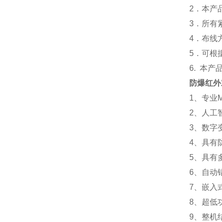
2
．本产
3
．所有
4
．布线
5
．可根
6.
本产
防爆红外
1、专业
2、人工
3、数字
4、具有
5、具有
6、自动
7、嵌入
8、超低
9、整机