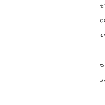
您
联
常
详
补