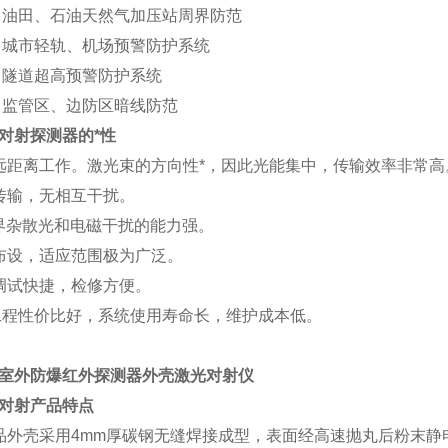
油田、石油天然气加压站周界防范
城市轻轨、机场预警防护系统
隧道超高预警防护系统
监管区、边防区暗线防范
对射
探测器的*性
远距离工作。激光束的方向性*，因此光能集中，传输效率非常高
传输，无相互干扰。
界杂散光和电磁干扰的能力强。
布设，适应范围极为广泛。
调试快捷，检修方便。
工程性价比好，系统使用寿命长，维护成本低。
室外防爆红外探测器外壳激光对射仪
对射产品特点
品外壳采用
4mm
厚碳钢无缝焊接成型，表面经高速抛丸后粉末静