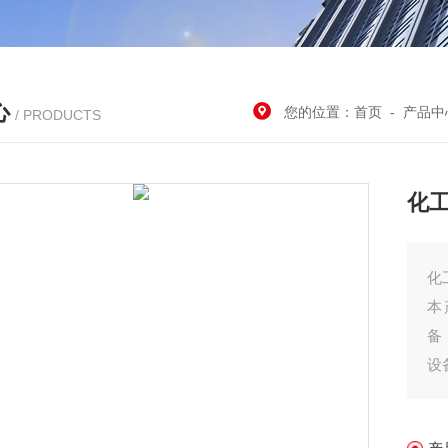
心
您的位置：
首页
-
产品中
/ PRODUCTS
化
化
本
备
设