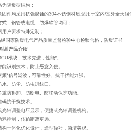
品为隔爆型结构；
紧固件均采用抗强腐蚀的
304
不锈钢材质
,
适用于室内
/
室外全天候
方式，钢管或电缆、防爆软管均可；
据用户要求特殊定制；
品经国家防爆电气产品质量监督检验中心检验合格，防爆证书
对射
产品介绍
MCU模块，技术先进，性能*。
智能识别技术，防止恶意入侵。
变频*信号滤波，可靠性好、抗干扰能力强。
防水、防尘、防虫进线口。
多重防拆卸、防断电、防移动保护功能。
错码抗干扰技术。
式光轴调整电压显示，便捷式光轴调整机构。
功耗控制，传输距离更远。
结构一体化优化设计，造型轻巧，简洁美观。