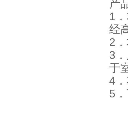
产
1
．
经
2
．
3
．
于
4
．
5
．