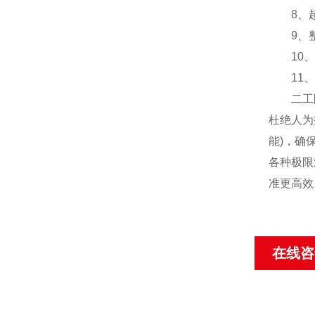
8、超
9、整
10、对
11、
二工防爆
杜绝人为
能)，确
各种极限
准更高效
在线咨