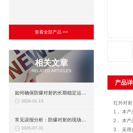
查看全部产品 >>
相关文章
RELATED ARTICLES
产品详
如何确保防爆对射的长期稳定运行？
2026-01-13
红外对射
1． 本
常见误报分析：防爆对射的现场调试避坑指南
2． 本
2025-07-31
3． 采