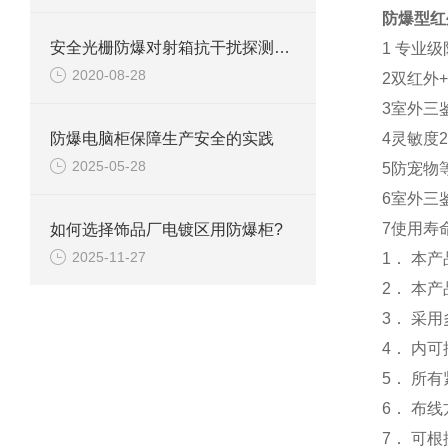
防爆型红
安全光栅防爆对射箱抗干扰探测器的特点有哪些？
1 专业
2020-08-28
2双红外
3室外三
防爆电脑柜保障生产安全的实践
4灵敏度
2025-05-28
5防宠物
6室外三
7使用寿
如何选择饰品厂电镀区用防爆柜?
2025-11-27
1． 本
2． 本
3． 采
4． 内
5． 所
6． 布
7． 可