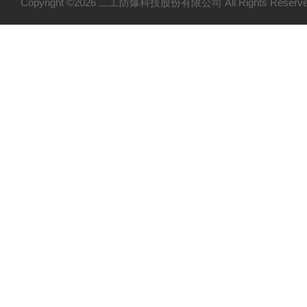
Copyright ©2026 二工防爆科技股份有限公司 All Rights Res