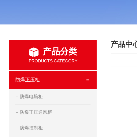
产品中
产品分类
PRODUCTS CATEGORY
防爆正压柜
防爆电脑柜
防爆正压通风柜
防爆控制柜