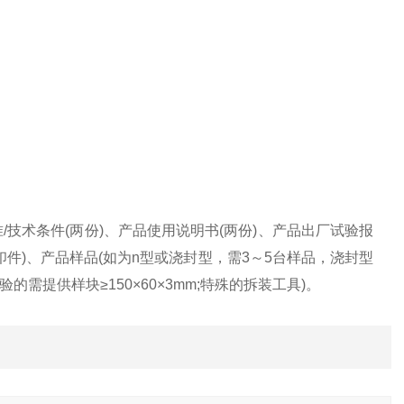
/技术条件(两份)、产品使用说明书(两份)、产品出厂试验报
印件)、产品样品(如为n型或浇封型，需3～5台样品，浇封型
需提供样块≥150×60×3mm;特殊的拆装工具)。