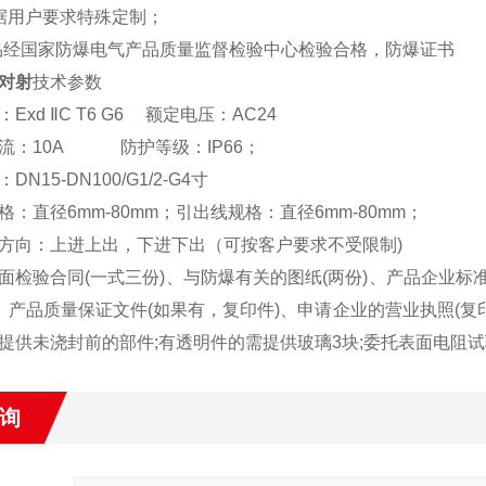
据用户要求特殊定制；
品经国家防爆电气产品质量监督检验中心检验合格，防爆证书
对射
技术参数
：
Exd
Ⅱ
C
T6 G6
额定电压：
AC2
4
流：
10A
防护等级：
IP66
；
：
DN15-DN100/G1/2-G4
寸
格：直径
6mm-80mm
；引出线规格：直径
6mm-80mm
；
方向：上进上出，下进下出（可按客户要求不受限制
)
面检验合同(一式三份)、与防爆有关的图纸(两份)、产品企业标准
)、产品质量保证文件(如果有，复印件)、申请企业的营业执照(复
提供未浇封前的部件;有透明件的需提供玻璃3块;委托表面电阻试验的
询