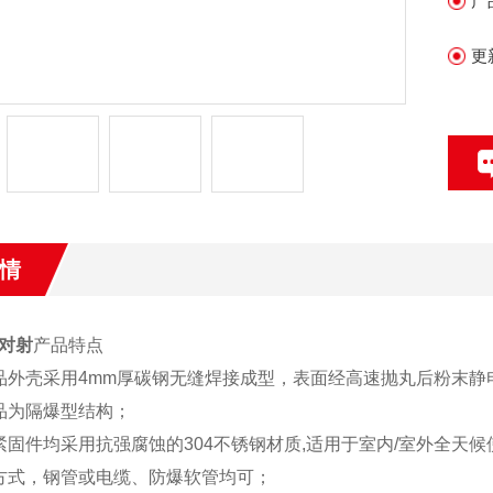
产
更
情
对射
产品特点
品外壳采用
4mm
厚碳钢无缝焊接成型，表面经高速抛丸后粉末静
品为隔爆型结构；
紧固件均采用抗强腐蚀的
304
不锈钢材质
,
适用于室内
/
室外全天候
方式，钢管或电缆、防爆软管均可；