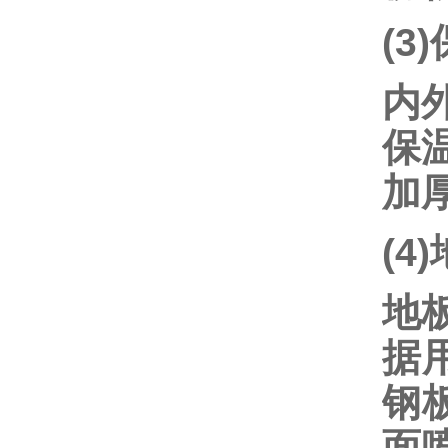
(3
内
保温
加厚
(4
地
据
钢
面