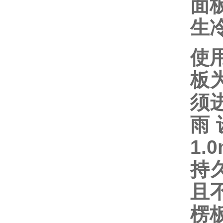
面
生
使
板
须
雨
1
持久
且
楞