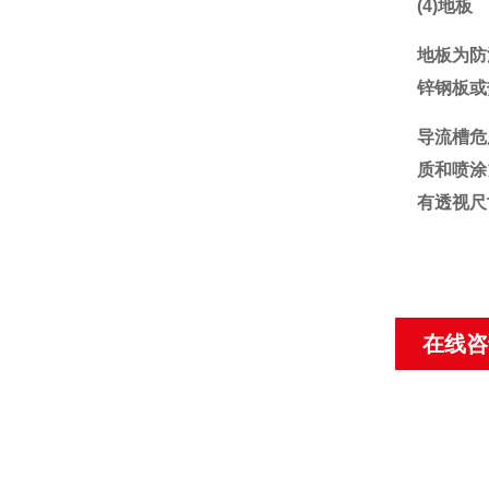
(4)地板
地板为防
锌钢板或
导流槽危
质和喷涂
有透视尺
在线咨