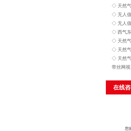
◇ 天然
◇ 无人
◇ 无人
◇ 西气
◇ 天然
◇ 天然
◇ 天然
带丝网视
在线咨
您