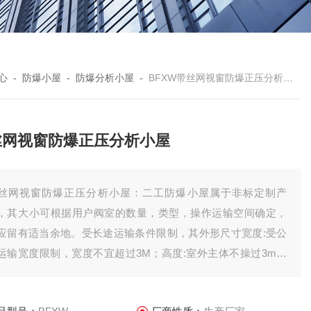
心
-
防爆小屋
-
防爆分析小屋
-
BFXW带丝网视窗防爆正压分析小屋
丝网视窗防爆正压分析小屋
丝网视窗防爆正压分析小屋：二工防爆小屋属于非标定制产
，其大小可根据用户阀室的数量，类型，操作运输空间确定，
应留有适当余地。受长途运输条件限制，其外形尺寸宽度:受公
运输宽度限制，宽度不宜超过3M；高度:室外主体不操过3m，
受通过立交桥，隧道时的高度限制)，室内净高2.5~2.8m；长度不
过13M;如果尺寸操过以上尺寸，可采用组合式结构，分体制