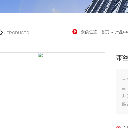
心
您的位置：
首页
-
产品中
/ PRODUCTS
带
带
品
并
路
(
操