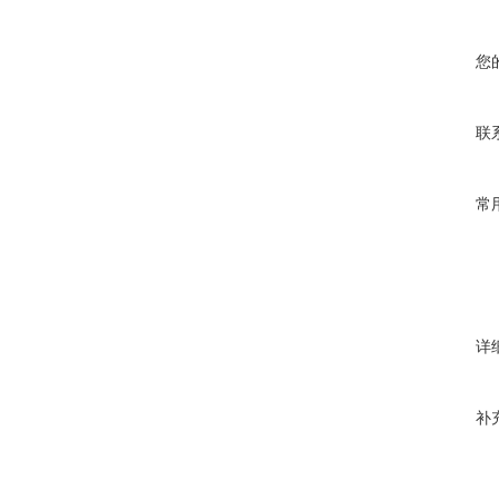
您
联
常
详
补