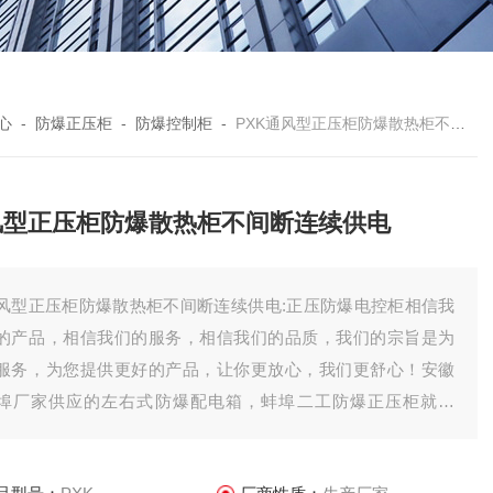
心
-
防爆正压柜
-
防爆控制柜
-
PXK通风型正压柜防爆散热柜不间断连续供电
风型正压柜防爆散热柜不间断连续供电
风型正压柜防爆散热柜不间断连续供电:正压防爆电控柜相信我
的产品，相信我们的服务，相信我们的品质，我们的宗旨是为
服务，为您提供更好的产品，让你更放心，我们更舒心！安徽
埠厂家供应的左右式防爆配电箱，蚌埠二工防爆正压柜就是
！
徽省蚌埠市淮上区盛华路285号