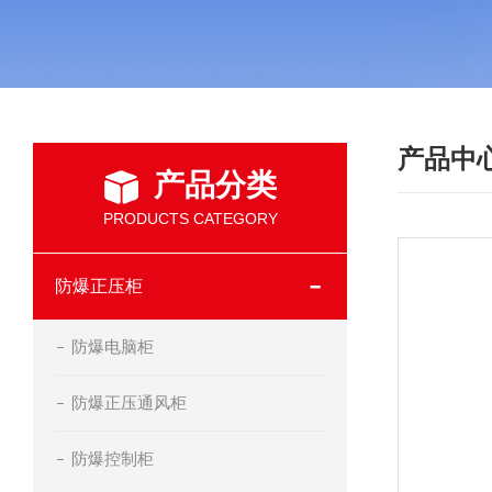
产品中
产品分类
PRODUCTS CATEGORY
防爆正压柜
防爆电脑柜
防爆正压通风柜
防爆控制柜