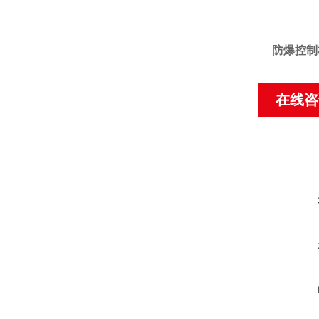
防爆控制
在线咨