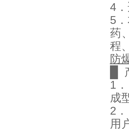
4
．
5
．
药
程
防
█
1
．
成
2
用