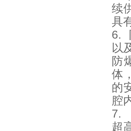
续
具
6.
以
防
体
的
腔
7
超