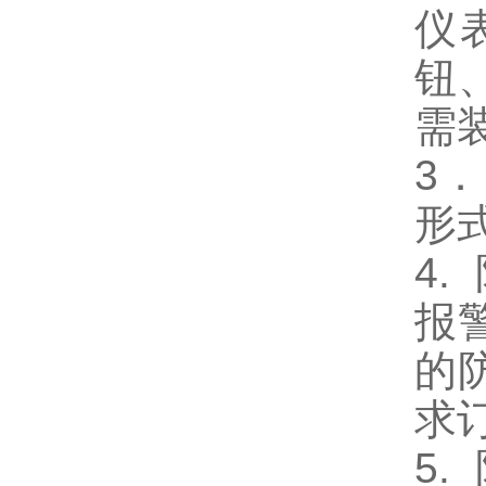
仪
钮
需
3
形
4.
报
的
求
5.