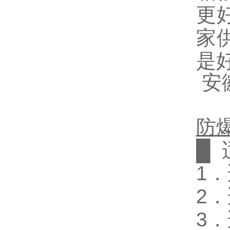
更
家
是
安
防
█
1
．
2
．
3
．