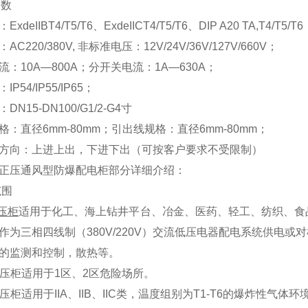
参数
：
ExdeIIBT4/T5/T6
、
ExdeIICT4/T5/T6
、
DIP A20 TA,T4/T5/T6
：
AC220/380V,
非标准电压：
12V/24V/36V/127V/660V
；
流：
10A—800A
；分开关电流：
1A—630A
；
：
IP54/IP55/IP65
；
：
DN15-DN100/G1/2-G4
寸
格：直径
6mm-80mm
；引出线规格：直径
6mm-80mm
；
方向：上进上出，下进下出（可按客户要求不受限制）
正压通风型防爆配电柜部分详细介绍：
范围
压柜
适用于化工、海上钻井平台、冶金、医药、轻工、纺织、食
作为三相四线制（
380V/220V
）交流低压电器配电系统供电或对
的监测和控制，散热等。
压柜
适用于
1
区、
2
区危险场所。
压柜
适用于
IIA
、
IIB
、
IIC
类，温度组别为
T1-T6
的爆炸性气体环