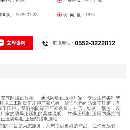
品型号：
PXK
厂商性质：
生产厂家
新时间：
2025-01-23
访 问 量：
1976
0552-3222812
立即咨询
联系电话：
，充气防爆正压柜， 通风防爆正压柜厂家，专业生产各种型
蚌埠二工防爆正压柜厂家总有一款适合您的防爆正压柜，有
爆正压柜，我们的防爆正压柜质量，外形，结构，颜色，设
厂家的防爆正压柜的具体说明。 防爆正压柜 正压防爆控制
 正压防爆柜 正压防爆电脑柜
们的宗旨是为您服务，为您提供更好的产品，让你更放心，