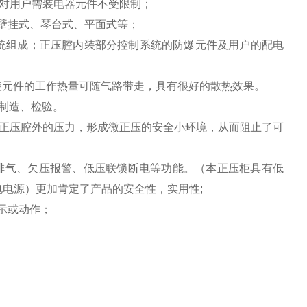
对用户需装电器元件不受限制；
壁挂式、琴台式、平面式等；
统组成；正压腔内装部分控制系统的防爆元件及用户的配电
装元件的工作热量可随气路带走，具有很好的散热效果。
制造、检验。
正压腔外的压力，形成微正压的安全小环境，从而阻止了可
排气、欠压报警、低压联锁断电等功能。（本正压柜具有低
电电源）更加肯定了产品的安全性，实用性
;
示或动作；