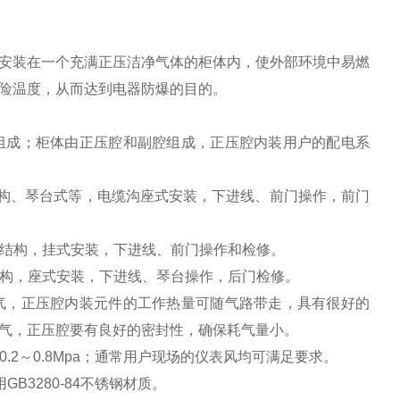
安装在一个充满正压洁净气体的柜体内，使外部环境中易燃
险温度，从而达到电器防爆的目的。
组成；柜体由正压腔和副腔组成，正压腔内装用户的配电系
构、琴台式等，电缆沟座式安装，下进线、前门操作，前门
结构，挂式安装，下进线、前门操作和检修。
构，座式安装，下进线、琴台操作，后门检修。
气，正压腔内装元件的工作热量可随气路带走，具有很好的
气，正压腔要有良好的密封性，确保耗气量小。
0.2
～
0.8Mpa
；通常用户现场的仪表风均可满足要求。
用
GB3280-84
不锈钢材质。