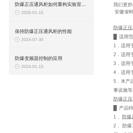
防爆正压通风柜如何重构实验室安全防线？
我们更舒
安徽省
2026-01-15
防爆正压
保持防爆正压通风柜的性能
█
适用
2024-07-30
1
．适用
2
．适用
防爆变频器控制的应用
3
．适用
2024-01-15
4
．适用
5
．本产
事设施等
防爆正压
█
产品
1
．
防爆
2
．
防爆