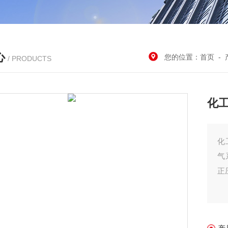
心
您的位置：
首页
-
/ PRODUCTS
化
化
气
正