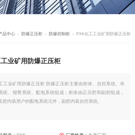
产品中心
-
防爆正压柜
-
防爆控制柜
-
PXK化工工业矿用防爆正压柜
工工业矿用防爆正压柜
工工业矿用防爆正压柜 防爆正压柜主要由柜体、自控系统、布
系统、报警系统、配电系统组成；柜体由正压腔和副腔组成，
压腔内装用户的配电系统元件，副腔内装自控系统。