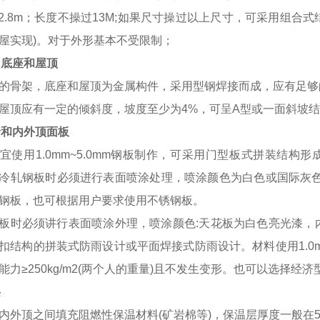
5~2.8m；长度不操过13M;如果尺寸操过以上尺寸，可采用
屋实现)。对于外形基本不受限制；
架、底座和屋顶
的骨架，底座和屋顶为金属构件，采用型钢焊接而成，应有足够
屋顶应有一定的倾斜度，坡度至少为4%，可呈A型或一面斜坡
外墙和内外顶面板
宜使用1.0mm~5.0mm钢板制作，可采用门型板式拼装结构
冷轧钢板时必须进行表面喷涂处理，喷涂颜色为白色或国际灰色。
钢板，也可根据用户要求使用不锈钢板。
板时必须讲行表面喷涂外理，喷涂颜色:天花板为白色亮光漆，
扣结构的拼装式防雨设计或平面焊接式防雨设计。材料使用1.0m
能力≥250kg/m2(两个人的重量)且不发生变形。也可以选择
层
内外顶之间填充阻燃性保温材料(矿岩棉等)，保温层厚度一般在50~8