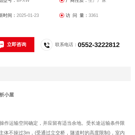
品型号：
BFXW
厂商性质：
生产厂家
新时间：
2025-01-23
访 问 量：
3361
0552-3222812
立即咨询
联系电话：
析小屋
操作运输空间确定，并应留有适当余地。受长途运输条件限
主体不操过3m，(受通过立交桥，隧道时的高度限制)，室内