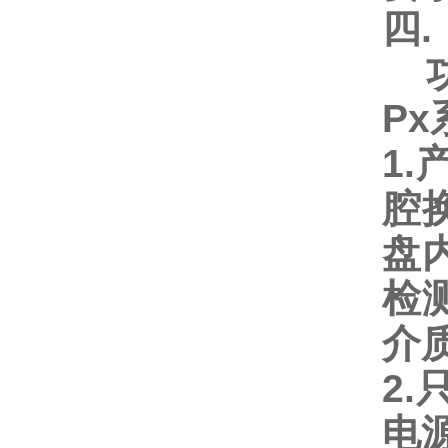
四.
功
P
1
腔
盘
检
介
2
电