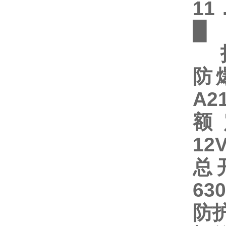
1
█
技
防
A21
额
12V
总
63
防护