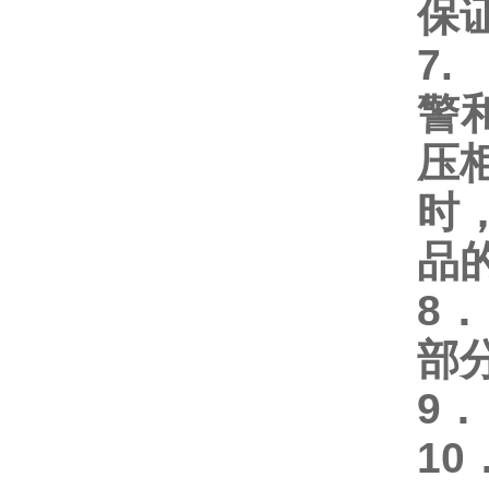
保
7
警
压
时
品
8
部
9
1