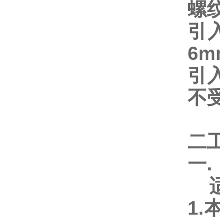
螺纹
引
6m
引
不
二
一.
适
1