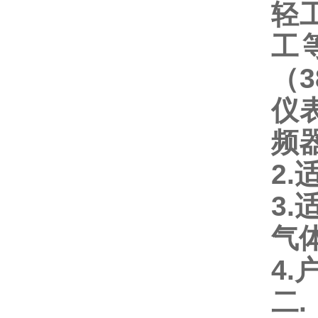
轻
工
（
仪
频
2
3.
气
4
二.