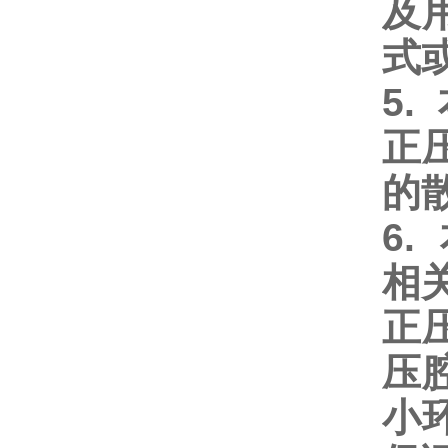
及
式
5
正
的
6.
相
正
压
小