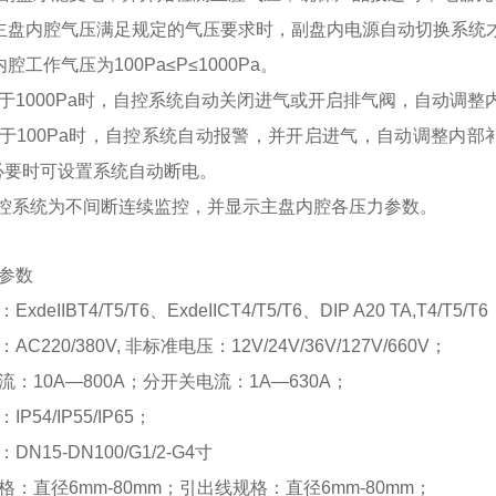
主盘内腔气压满足规定的气压要求时，副盘内电源自动切换系统
腔工作气压为100Pa≤P≤1000Pa。
于1000Pa时，自控系统自动关闭进气或开启排气阀，自动调
于100Pa时，自控系统自动报警，并开启进气，自动调整内
，必要时可设置系统自动断电。
自控系统为不间断连续监控，并显示主盘内腔各压力参数。
参数
deIIBT4/T5/T6、ExdeIICT4/T5/T6、DIP A20 TA,T4/T5/T6
C220/380V, 非标准电压：12V/24V/36V/127V/660V；
：10A—800A；分开关电流：1A—630A；
P54/IP55/IP65；
N15-DN100/G1/2-G4寸
格：直径6mm-80mm；引出线规格：直径6mm-80mm；