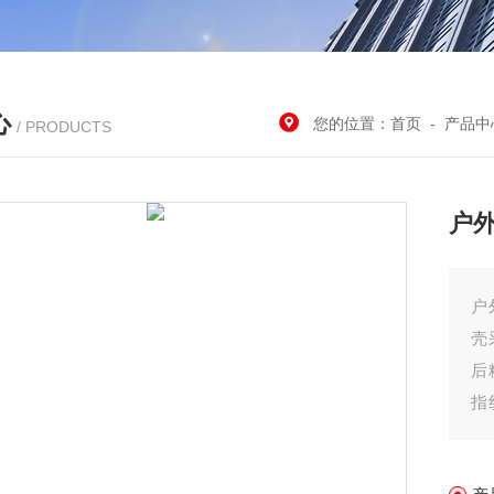
心
您的位置：
首页
-
产品中
/ PRODUCTS
户
户
壳
后
指
电