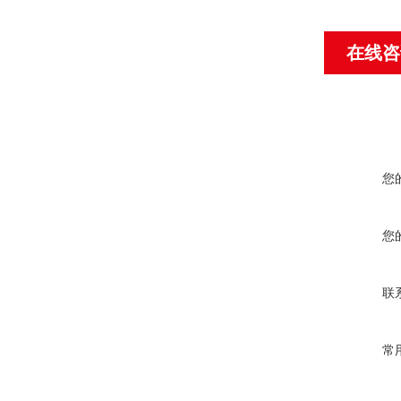
在线咨
您
您
联
常