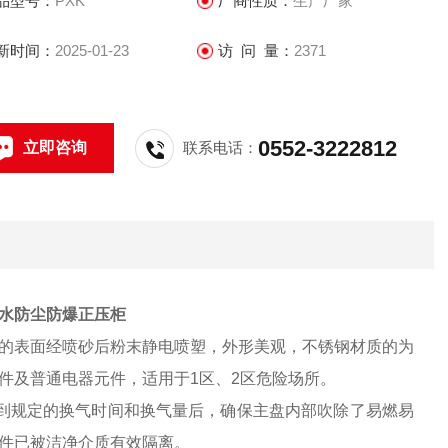
品型号：
PXK
厂商性质：
生产厂家
新时间：
2025-01-23
访 问 量：
2371
0552-3222812
立即咨询
联系电话：
水防尘防爆正压柜
的表面经喷砂后粉末静电喷塑，外形美观，不锈钢材质的为
件及普通电器元件，适用于1区、2区危险场所。
到规定的换气时间和换气量后，确保主盘内部吹除了易燃易
件已被洁净介质有效隔离。