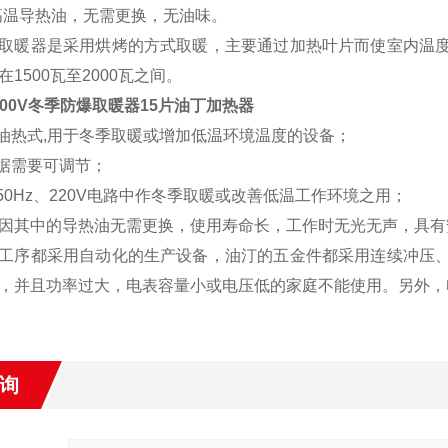
D高温导热油，无需更换，无油味。
取暖器是采用烘烤的方式取暖，主要通过加热叶片而使室内温度升
1500瓦至2000瓦之间。
、200V冬季防爆取暖器15片油丁加热器
为油热式,用于冬季取暖或增加低温环境温度的设备；
根据需要可调节；
50Hz、220V电路中作冬季取暖或改善低温工作环境之用；
因其中的导热油无需更换，使用寿命长，工作时无光无声，具有
工序
都采用自动化的生产设备，油汀的五金件都采用连续冲压、
，并且功率过大，电表容量小或电压低的家庭不能使用。另外，
询