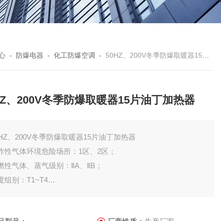
心
-
防爆电器
-
化工防爆空调
-
50HZ、200V冬季防爆取暖器15片油丁加热器
HZ、200V冬季防爆取暖器15片油丁加热器
0HZ、200V冬季防爆取暖器15片油丁加热器
炸性气体环境危险场所：1区、2区；
燃性气体、蒸气级别：ⅡA、ⅡB；
度组别：T1~T4
A、ⅡB类T1～T4组爆炸性气体或蒸气环境。
作为水箱油箱反应塔灌等容器中的液体加热