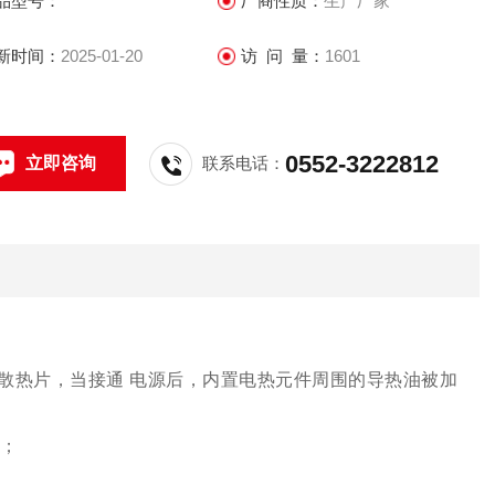
品型号：
厂商性质：
生产厂家
合金壳体表面喷塑外形美观电加热管为不锈钢内部采用耐高温
缘胶压力注射定型电热体外套采用铝合金
新时间：
2025-01-20
访 问 量：
1601
0552-3222812
立即咨询
联系电话：
散热片，当接通 电源后，内置电热元件周围的导热油被加
；