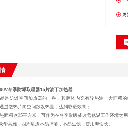
产
铝
绝
更
情
、200V冬季防爆取暖器15片油丁加热器
品是防爆空间加热器的一种，其腔体内充有导热油，大面积的
通过散热片向空间散发热量，达到取暖效果；
热面积达25平方米，可作为在冬季取暖或改善低温工作环境之用
观豪华高雅，四周喷漆不易掉落，不易生锈，使用寿命长。