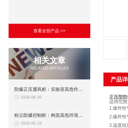
查看全部产品 >>
相关文章
RELATED ARTICLES
产品详
防爆正压通风柜：实验室高危作业的安全防护载体
正压型防
2026-06-25
适用范围
1
.
爆炸性
粉尘防爆控制柜：构筑高危环境下的电气安全屏障
2
.
爆炸性
2026-05-15
3
.
温度组