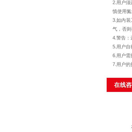
2.用户
慎使用氮
3.如内
气，否则
4.警告
5.用户
6.用户
7.用户
在线咨