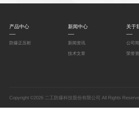
产品中心
新闻中心
关于
防爆正压柜
新闻资讯
公司
技术文章
荣誉
Copyright ©2026 二工防爆科技股份有限公司 All Rights Res