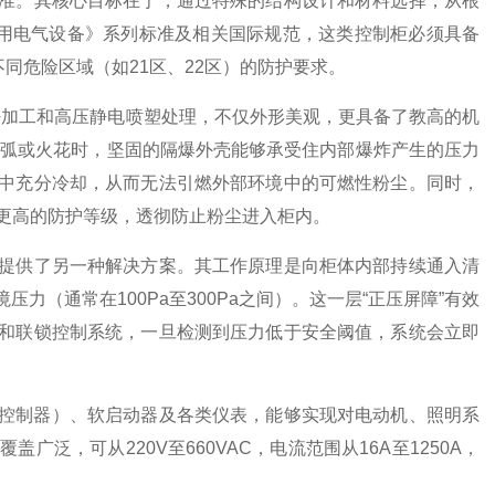
。其核心目标在于，通过特殊的结构设计和材料选择，从根
境用电气设备》系列标准及相关国际规范，这类控制柜必须具备
同危险区域（如21区、22区）的防护要求。
加工和高压静电喷塑处理，不仅外形美观，更具备了教高的机
生电弧或火花时，坚固的隔爆外壳能够承受住内部爆炸产生的压力
中充分冷却，从而无法引燃外部环境中的可燃性粉尘。同时，
至更高的防护等级，透彻防止粉尘进入柜内。
供了另一种解决方案。其工作原理是向柜体内部持续通入清
（通常在100Pa至300Pa之间）。这一层“正压屏障”有效
和联锁控制系统，一旦检测到压力低于安全阈值，系统会立即
控制器）、软启动器及各类仪表，能够实现对电动机、照明系
泛，可从220V至660VAC，电流范围从16A至1250A，