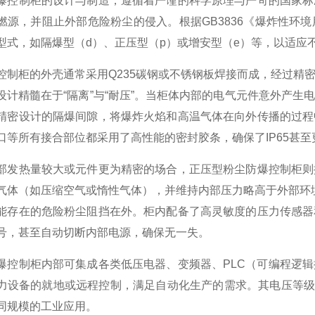
制柜的设计与制造，遵循着严谨的科学原理与严苛的国家标准
燃源，并阻止外部危险粉尘的侵入。根据GB3836《爆炸性环
型式，如隔爆型（d）、正压型（p）或增安型（e）等，以适应不
柜的外壳通常采用Q235碳钢或不锈钢板焊接而成，经过精密
设计精髓在于“隔离”与“耐压”。当柜体内部的电气元件意外产
精密设计的隔爆间隙，将爆炸火焰和高温气体在向外传播的过程
口等所有接合部位都采用了高性能的密封胶条，确保了IP65甚
热量较大或元件更为精密的场合，正压型粉尘防爆控制柜则提
气体（如压缩空气或惰性气体），并维持内部压力略高于外部环境压力
能存在的危险粉尘阻挡在外。柜内配备了高灵敏度的压力传感器
号，甚至自动切断内部电源，确保无一失。
制柜内部可集成各类低压电器、变频器、PLC（可编程逻辑
力设备的就地或远程控制，满足自动化生产的需求。其电压等级覆盖广
同规模的工业应用。