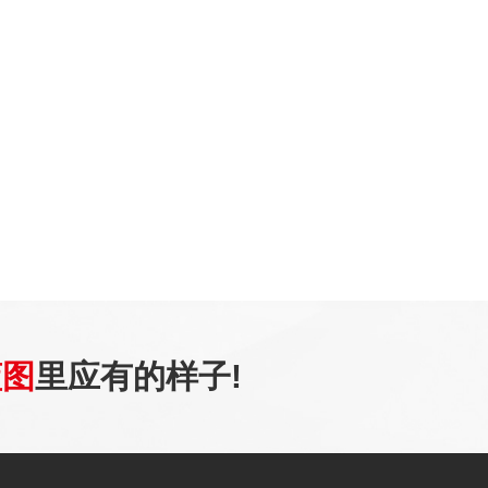
蓝图
里应有的样子!