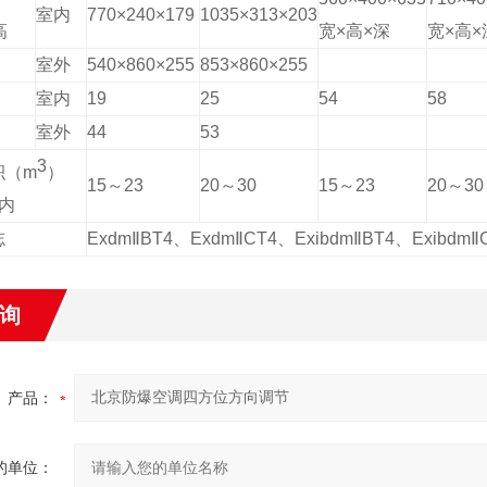
室内
770×240×179
1035×313×203
高
宽×高×深
宽×高×
室外
540×860×255
853×860×255
室内
19
25
54
58
室外
44
53
3
积（m
）
15～23
20～30
15～23
20～30
内
志
ExdmⅡBT4、ExdmⅡCT4、ExibdmⅡBT4、ExibdmⅡ
询
产品：
的单位：