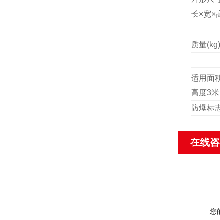
长×宽×
质量(kg)
适用面
高度3米
防爆标
在线咨
您