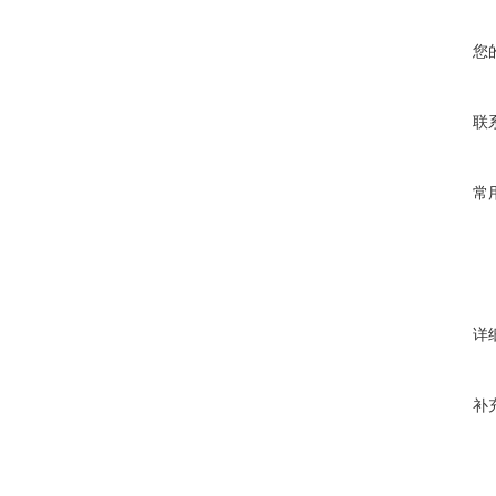
您
联
常
详
补