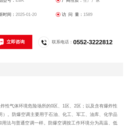
品型号：
EBK
厂商性质：
生产厂家
新时间：
2025-01-20
访 问 量：
1589
0552-3222812
立即咨询
联系电话：
有爆炸性气体环境危险场所的0区、1区、2区；以及含有爆炸性
注明）。防爆空调主要用于石油、化工、军
工
、油库、化学品
和用法与普通空调一样。防爆空调按工作环境分为高温、低