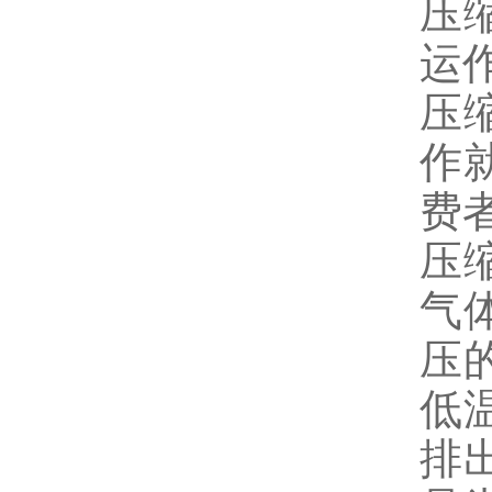
压
运
压
作
费
压
气
压
低
排