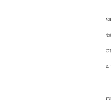
您
您
联
常
详