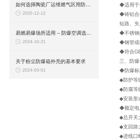
如何选择陶瓷厂运维燃气区用防爆柜？
◆适用于
2025-12-12
◆铸铝合
短路、失
易燃易爆场所适用 -- 防爆空调选购六要素
◆不锈钢
2024-10-21
◆钢管或
◆符合GB
三、防爆
关于粉尘防爆箱外壳的基本要求
2024-03-01
◆防爆标志
◆防护等级
◆防腐等
◆安装形
◆额定电
◆总开关
◆支回路
◆进线口螺