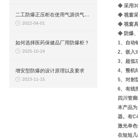
◆ 采用
3
二工防爆正压柜在使用气源供气时需要注意些什么？
◆ 视窗
2022-04-01
◆ 视窗
◆ 防爆
如何选择医药保健品厂用防爆柜？
1、自动
2025-10-24
2、
嵌入
3、超低
4、整机
增安型防爆的设计原理以及要求
2023-11-15
5、对射
6、有线
四川管廊
本产品为
器。有C
激光单色
在短短几