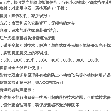
0ms时，接收器立即输出报警信号，当有小动物或小物体挡住其
发射：对家用电器（遥控系统）*干扰；
检测：
降低功耗
、减少误报；
方式：表面和嵌入安装皆可，无须精确对齐；
典雅：追求与现代家庭装修*结合。
红外光栅报警器防爆箱精准探测
，采用变频互射技术，解决了单向式红外光栅不能解决阳光干扰
，实现真正意义上的零误报。
5米，10米，15米，30米，40米，60米，80米，100米
雾霜可全天侯户外使用；
防移动双束识别原理能有效的防止小动物飞鸟等小动物体
引起误
防范警戒距离三档可调
AGC
电路设计；
有蜂鸣器响声指示；
外光栅不能解决阳光干扰所引起的误报技术难题，互射式技术得
，设计更合理可靠，确保探测器不受拆卸破坏；