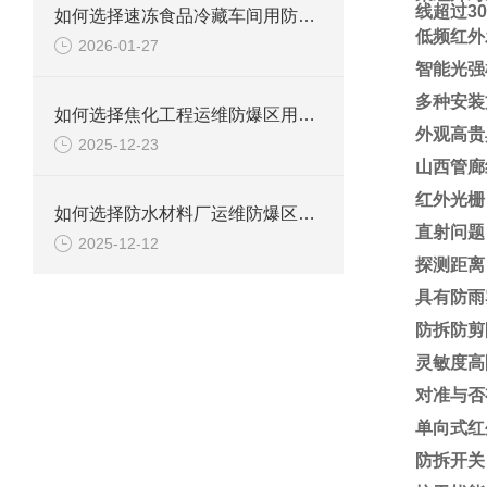
线超过3
如何选择速冻食品冷藏车间用防爆柜
低频红外
2026-01-27
智能光强
多种安装
如何选择焦化工程运维防爆区用防爆柜？
外观高贵
2025-12-23
山西管廊
红外光栅
如何选择防水材料厂运维防爆区用防爆柜？
直射问题
2025-12-12
探测距离：
具有防雨
防拆防剪
灵敏度高
对准与否
单向式红
防拆开关