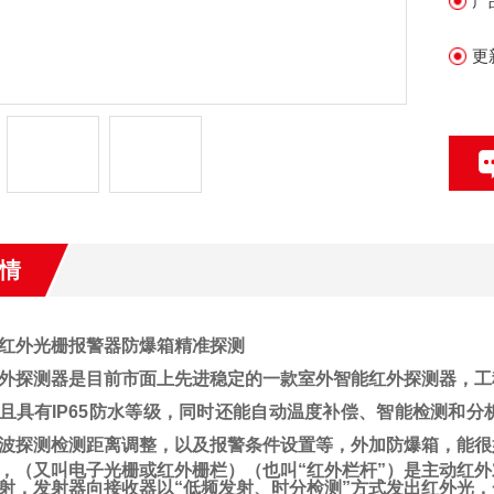
产
加
用
更
情
红外光栅报警器防爆箱精准探测
外探测器是目前市面上先进稳定的一款室外
智能红外探测器
，工
且具有
IP65防水
等级，同时还能自动温度补偿、智能检测和分
波探测
检测距离调整，以及报警条件设置等，外加防爆箱，能很
，（又叫电子光栅或红外栅栏）（也叫“红外栏杆”）是主动红
射，发射器向接收器以“低频发射、时分检测”方式发出红外光