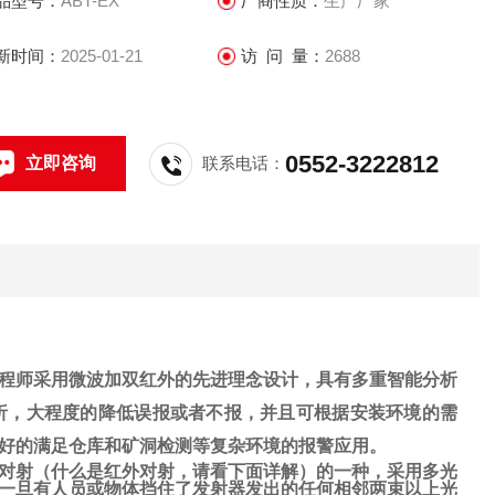
品型号：
ABT-EX
厂商性质：
生产厂家
防爆箱，能很好的满足仓库和矿洞检测等复杂环境的报警应
。
新时间：
2025-01-21
访 问 量：
2688
0552-3222812
立即咨询
联系电话：
程师采用微波加双红外的先进理念设计，具有多重智能分析
析，大程度的降低误报或者不报，并且可根据安装环境的需
好的满足仓库和矿洞检测等复杂环境的报警应用。
外对射（什么是红外对射，请看下面详解）的一种，采用
多光
，一旦有人员或物体挡住了发射器发出的任何
相邻
两束以上光