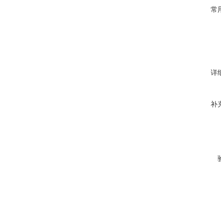
常
详
补