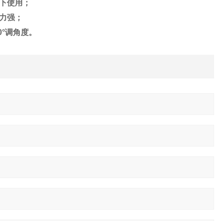
下使用；
力强；
0°调角度。