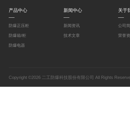
产品中心
新闻中心
关于
防爆正压柜
新闻资讯
公司
防爆箱/柜
技术文章
荣誉
防爆电器
防爆探测器
防爆小屋
防爆小产品
Copyright ©2026 二工防爆科技股份有限公司 All Rights Res