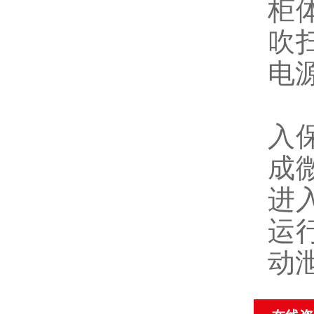
柜
吹
电
1
入
成
进
运
动