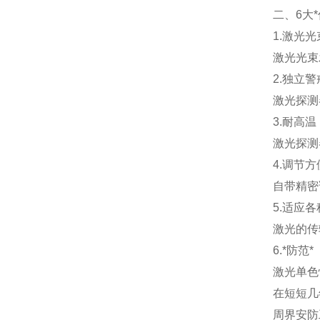
二、6大
1.激光光
激光光束
2.独立
激光探测
3.耐高
激光探测
4.调节
自带精密
5.适应
激光的传
6.*防范*
激光单色
在短短几
周界安防