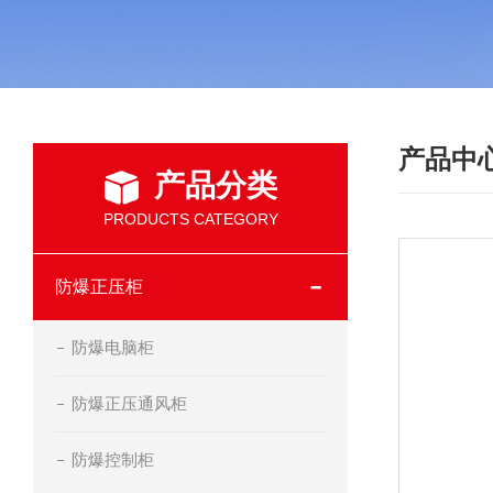
产品中
产品分类
PRODUCTS CATEGORY
防爆正压柜
防爆电脑柜
防爆正压通风柜
防爆控制柜