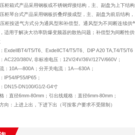
爆正压柜箱式产品采用钢板或不锈钢焊接结构，主、副盘为上下结
爆正压柜琴台式产品采用钢板折叠焊接成型，主、副盘为前后结构
爆正压柜按进气方式分为通风型和补偿型。通风型为不间断连续
，适用于解决大功率防爆变频器的散热问题；补偿型为间断性供
数
：
ExdeIIBT4/T5/T6
、
ExdeIICT4/T5/T6
、
DIP A20 TA,T4/T5/T6
：
AC220/380V,
非标准电压：
12V/24V/36V/127V/660V
；
流：
10A—800A
；分开关电流：
1A—630A
；
：
IP54/IP55/IP65
；
：
DN15-DN100/G1/2-G4
寸
格：直径
6mm-80mm
；引出线规格：直径
6mm-80mm
；
方向：上进上出，下进下出（可按客户要求不受限制）
询