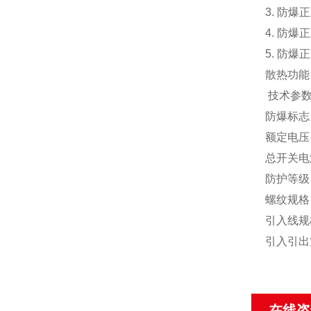
3. 防
4. 防
5. 防
散热功能
技术参
防爆标志
额定电压
总开关电
防护等级
螺纹规格
引入线规
引入引出
在线咨