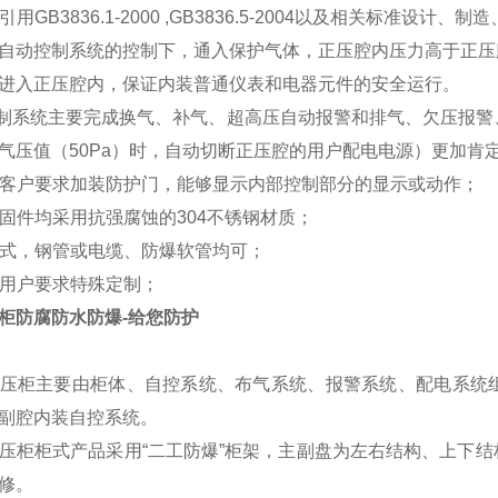
品引用GB3836.1-2000 ,GB3836.5-2004以及相关标准设计、
自动控制系统的控制下，通入保护气体，正压腔内压力高于正压
进入正压腔内，保证内装普通仪表和电器元件的安全运行。
控制系统主要完成换气、补气、超高压自动报警和排气、欠压报
气压值（50Pa）时，自动切断正压腔的用户配电电源）更加肯
可按客户要求加装防护门，能够显示内部控制部分的显示或动作；
有紧固件均采用抗强腐蚀的304不锈钢材质；
线方式，钢管或电缆、防爆软管均可；
根据用户要求特殊定制；
柜防腐防水防爆
-给您防护
爆正压柜主要由柜体、自控系统、布气系统、报警系统、配电系
副腔内装自控系统。
爆正压柜柜式产品采用“二工防爆”柜架，主副盘为左右结构、上
修。