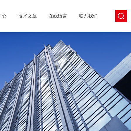
中心
技术文章
在线留言
联系我们