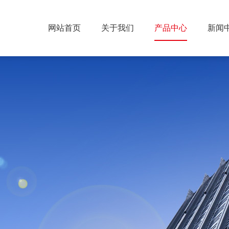
网站首页
关于我们
产品中心
新闻