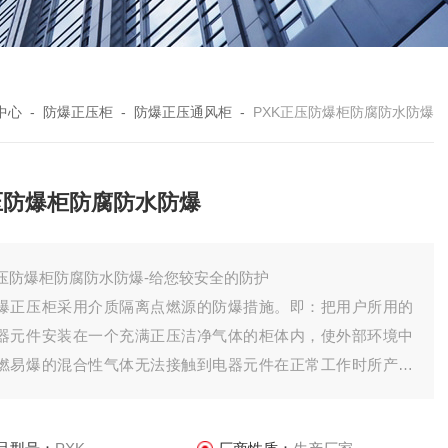
中心
-
防爆正压柜
-
防爆正压通风柜
-
PXK正压防爆柜防腐防水防爆
压防爆柜防腐防水防爆
压防爆柜防腐防水防爆-给您较安全的防护
爆正压柜采用介质隔离点燃源的防爆措施。即：把用户所用的
器元件安装在一个充满正压洁净气体的柜体内，使外部环境中
燃易爆的混合性气体无法接触到电器元件在正常工作时所产生
电火花或危险温度，从而达到电器防爆的目的。