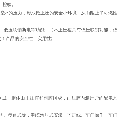
制造、检验。
腔外的压力，形成微正压的安全小环境，从而阻止了可燃性
警、低压联锁断电等功能。（本正压柜具有低压联锁功能，低
定了产品的安全性，实用性;
统组成；柜体由正压腔和副腔组成，正压腔内装用户的配电系
下结构、琴台式等，电缆沟座式安装，下进线、前门操作，前门