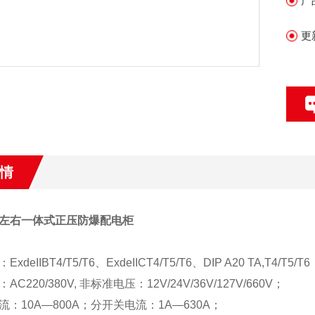
产
更
情
左右一体式正压防爆配电柜
：
ExdeIIBT4/T5/T6
、
ExdeIICT4/T5/T6
、
DIP A20 TA,T4/T5/T6
：
AC220/380V,
非标准电压：
12V/24V/36V/127V/660V
；
流：
10A—800A
；分开关电流：
1A—630A
；