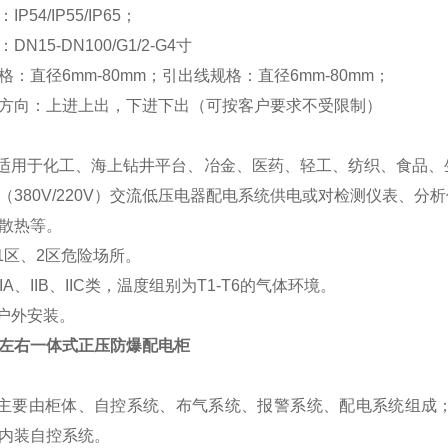
：
IP54/IP55/IP65
；
：
DN15-DN100/G1/2-G4
寸
格：直径
6mm-80mm
；引出线规格：直径
6mm-80mm
；
方向：上进上出，下进下出（可按客户要求不受限制）
适用于化工、海上钻井平台、冶金、医药、轻工、纺织、食品、
（
380V/220V
）交流低压电器配电系统供电或对检测仪表、分析
散热等。
1
区、
2
区危险场所。
IIA
、
IIB
、
IIC
类，温度组别为
T1-T6
的气体环境。
户外安装。
左右一体式正压防爆配电柜
主要由柜体、自控系统、布气系统、报警系统、配电系统组成
内装自控系统。