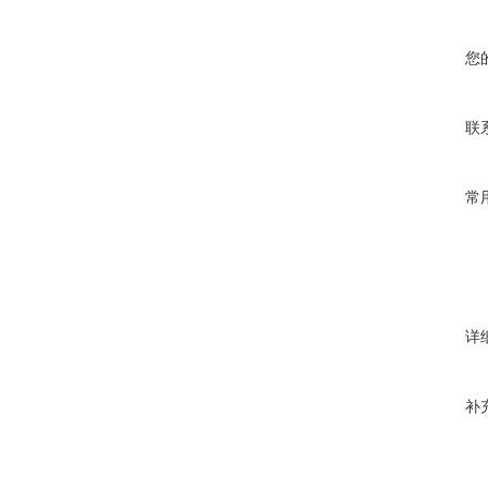
您
联
常
详
补