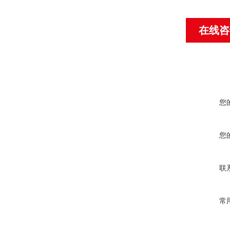
在线咨
您
您
联
常