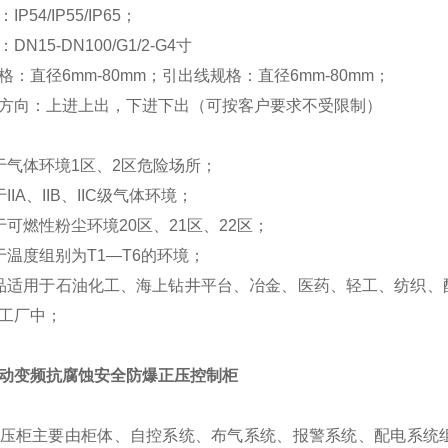
P54/IP55/IP65；
N15-DN100/G1/2-G4寸
格：直径6mm-80mm；引出线规格：直径6mm-80mm；
方向：上进上出，下进下出（可按客户要求不受限制）
于气体环境1区、2区危险场所；
IIA、IIB、IIC级气体环境；
于可燃性粉尘环境20区、21区、22区；
于温度组别为T1—T6的环境；
品适用于石油化工、海上钻井平台、冶金、医药、轻工、纺织、
工厂中；
动变频抗腐蚀安全防爆正压控制柜
爆正压柜主要由柜体、自控系统、布气系统、报警系统、配电系