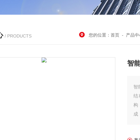
心
您的位置：
首页
-
产品中
/ PRODUCTS
智
智
结
构
成
焊
门