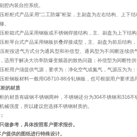
副腔内装自控系统。
爆正压柜柜式产品采用“二工防爆”柜架，主副盘为左右结构、上
修。
爆正压柜箱式产品采用钢板或不锈钢焊接结构，主、副盘为上下结
爆正压柜琴台式产品采用钢板折叠焊接成型，主、副盘为前后结构
爆正压柜按进气方式分为通风型和补偿型。通风型为不间断连续
，适用于解决大功率防爆变频器的散热问题；补偿型为间断性供
爆正压柜用户须提供气源，要求为：净化空气或氮气，气源压为为：0
正压柜钢板材料一般用GB710-88冷轧钢板，也可根据用户要求选用
压柜的材质
柜的材质有碳钢不锈钢两种，不锈钢还分为304不锈钢和316
机械强度，所以建议您选择不锈钢材质的。
：
只做参考，具体按照客户要求报价。
客户提供的图纸进行特殊设计。