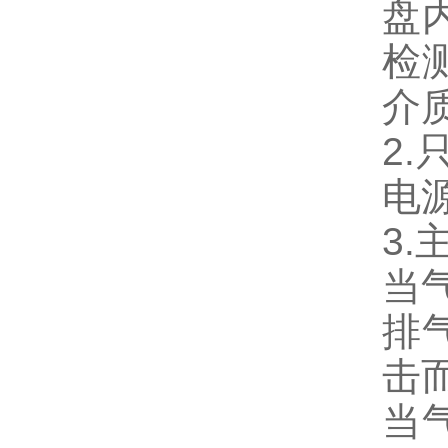
盘
检
介
2
电
3.
当
排
击
当