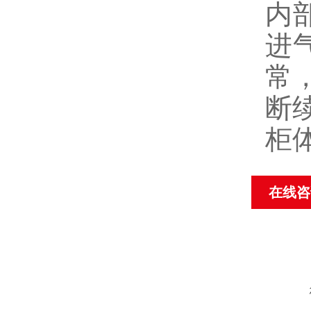
内
进
常
断
柜
在线咨