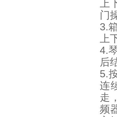
上
门
3
上
4
后
5
连
走
频