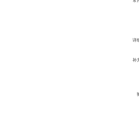
常
详
补