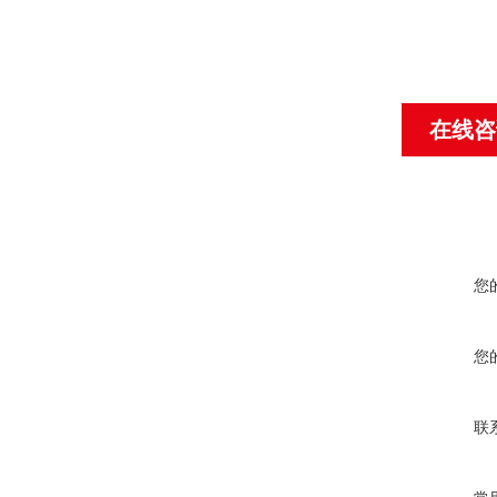
在线咨
您
您
联