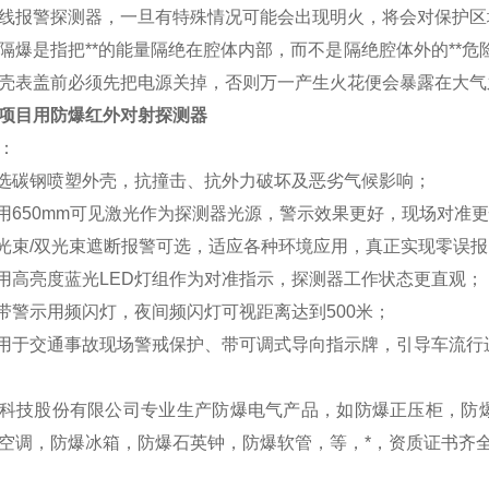
线报警探测器，一旦有特殊情况可能会出现明火，将会对保护区
隔爆是指把**的能量隔绝在腔体内部，而不是隔绝腔体外的**
壳表盖前必须先把电源关掉，否则万一产生火花便会暴露在大气
项目用防爆红外对射探测器
：
精选碳钢喷塑外壳，抗撞击、抗外力破坏及恶劣气候影响；
650mm可见激光作为探测器光源，警示效果更好，现场对准
束/双光束遮断报警可选，适应各种环境应用，真正实现零误报
高亮度蓝光LED灯组作为对准指示，探测器工作状态更直观；
警示用频闪灯，夜间频闪灯可视距离达到500米；
于交通事故现场警戒保护、带可调式导向指示牌，引导车流行进
科技股份有限公司专业生产防爆电气产品，如防爆正压柜，防
空调，防爆冰箱，防爆石英钟，防爆软管，等，*，资质证书齐