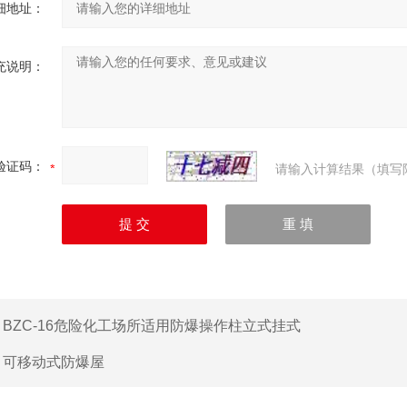
细地址：
充说明：
验证码：
请输入计算结果（填写
：
BZC-16危险化工场所适用防爆操作柱立式挂式
：
可移动式防爆屋