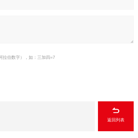
阿拉伯数字），如：三加四=7
返回列表