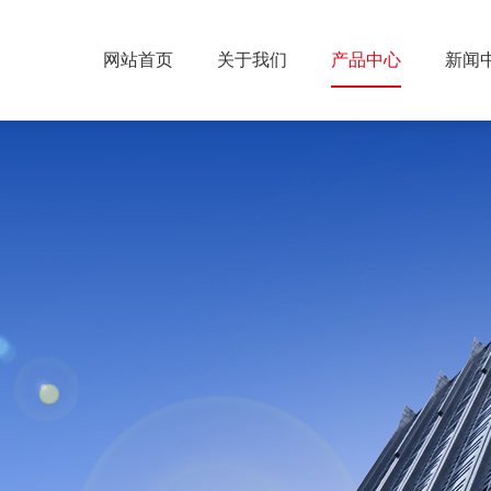
网站首页
关于我们
产品中心
新闻