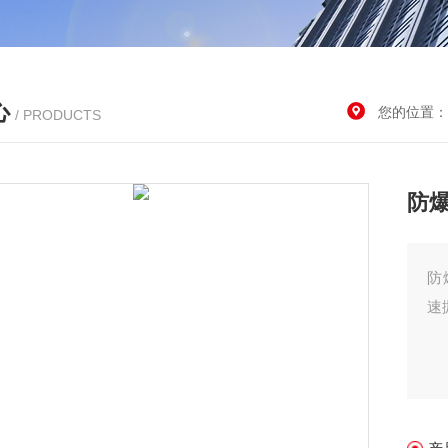
心
您的位置：
/ PRODUCTS
防
防
速