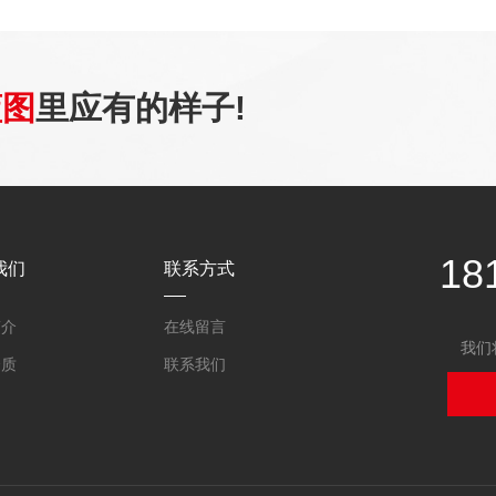
蓝图
里应有的样子!
18
我们
联系方式
简介
在线留言
我们
资质
联系我们