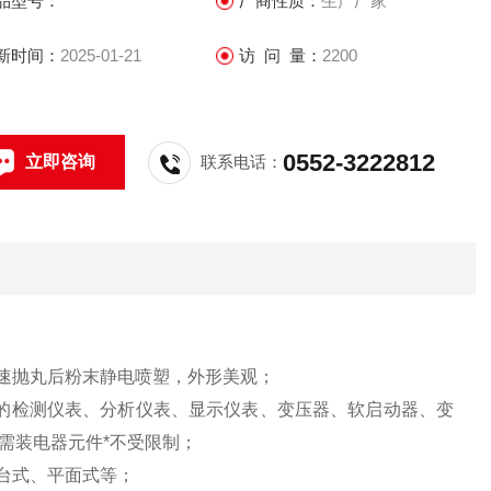
品型号：
厂商性质：
生产厂家
新时间：
2025-01-21
访 问 量：
2200
0552-3222812
立即咨询
联系电话：
速抛丸后粉末静电喷塑，外形美观；
通的检测仪表、分析仪表、显示仪表、变压器、软启动器、变
需装电器元件*不受限制；
台式、平面式等；