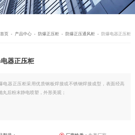
首页
-
产品中心
-
防爆正压柜
-
防爆正压通风柜
-
防爆电器正压柜
爆电器正压柜
爆电器正压柜采用优质钢板焊接或不锈钢焊接成型，表面经高
抛丸后粉末静电喷塑，外形美观；