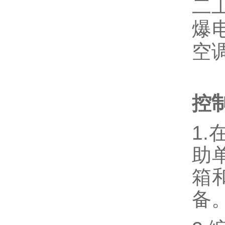
二
爆
空
控
1
助
箱
备