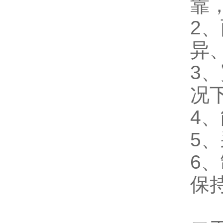
靠
2
异
3
况
4
5
6
保