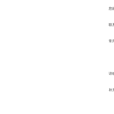
您
联
常
详
补