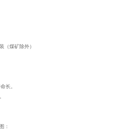
气安装（煤矿除外）
寿命长。
。
图：