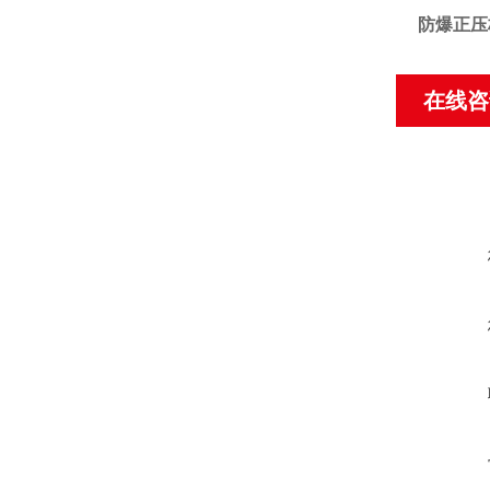
防爆正压
在线咨