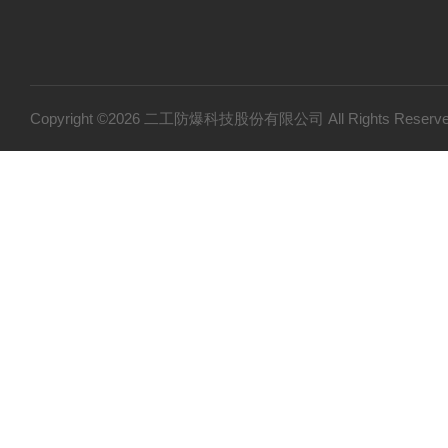
Copyright ©2026 二工防爆科技股份有限公司 All Rights Res