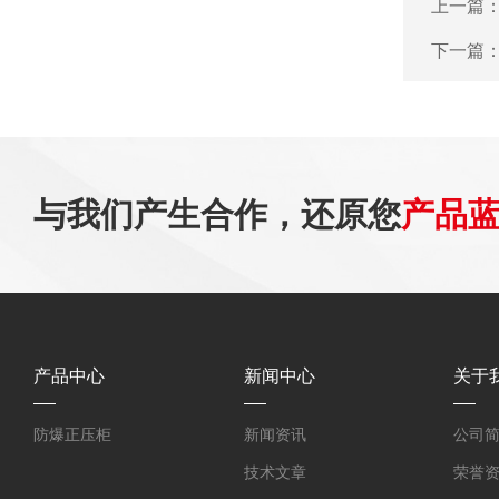
上一篇
下一篇
与我们产生合作，还原您
产品
产品中心
新闻中心
关于
防爆正压柜
新闻资讯
公司
技术文章
荣誉