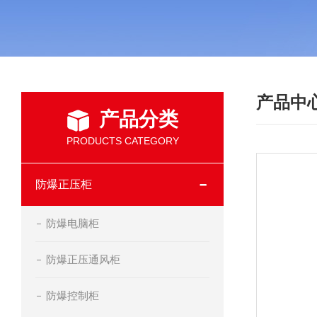
产品中
产品分类
PRODUCTS CATEGORY
防爆正压柜
防爆电脑柜
防爆正压通风柜
防爆控制柜