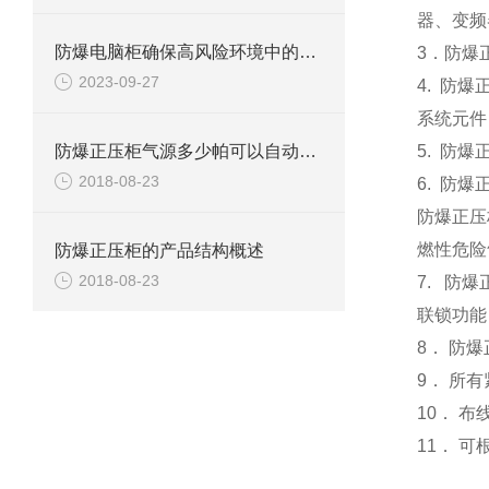
器、变频
防爆电脑柜确保高风险环境中的安全
3．防爆
2023-09-27
4. 防
系统元件
防爆正压柜气源多少帕可以自动换气？
5. 防
2018-08-23
6. 防爆
防爆正压
燃性危险
防爆正压柜的产品结构概述
2018-08-23
7. 防
联锁功能
8． 防
9． 所
10． 
11． 