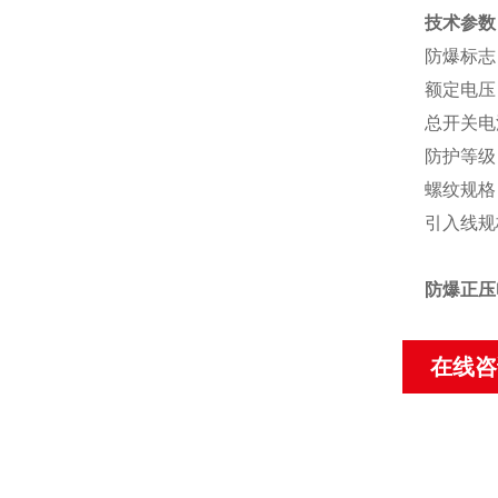
技术参数
防爆标志：Ex
额定电压：A
总开关电流
防护等级：I
螺纹规格：D
引入线规
防爆正压
在线咨