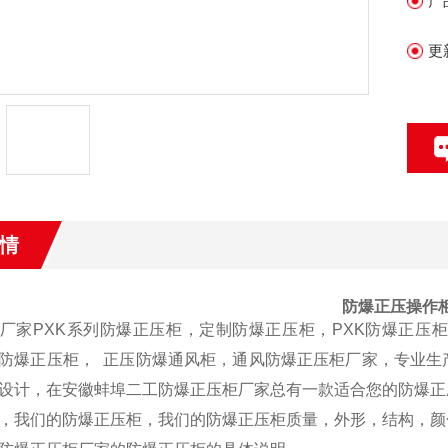
产
更
情
防爆正压操作
厂家PXK系列防爆正压柜，定制防爆正压柜，PXK防爆正压
防爆正压柜， 正压防爆通风柜，通风防爆正压柜厂家，专业生
设计，在安徽蚌埠二工防爆正压柜厂家总有一款适合您的防爆正
，我们的防爆正压柜，我们的防爆正压柜质量，外形，结构，颜