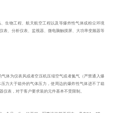
品、生物工程、航天航空工程以及等爆炸性气体或粉尘环境
检测仪表、分析仪表、监视器、微电脑触摸屏、大功率变频器等
通入的气体为仪表风或者空压机压缩空气或者氮气（严禁通入爆
体压力大于箱外的气体压力，使周边的爆炸性气体进不了箱
器仪表，对于客户要求装的元件基本不受限制。