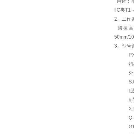
用途：本
ⅡC类T
2、工作
海拔高度
50mm/1
3、型号
PXK-□
特殊要
外形尺寸
S:联锁
t:通
b:补
X:
Q:
G1: