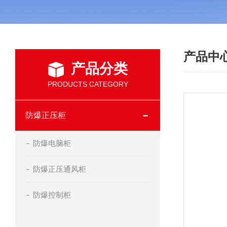
产品中
产品分类
PRODUCTS CATEGORY
防爆正压柜
防爆电脑柜
防爆正压通风柜
防爆控制柜