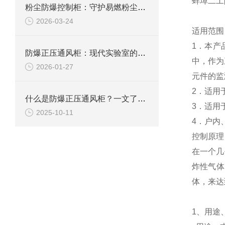
蚌埠二工
粉尘防爆控制柜：守护易燃粉尘环境下的电气安全
2026-03-24
适用范围
1．本产
防爆正压通风柜：现代实验室的安全屏障
中，作为
2026-01-27
元件的监
2．适用
什么是防爆正压通风柜？一文了解其定义、原理及应用
3．适用于
2025-10-11
4．户内
控制原理
在一个几
炸性气体
体，来达
1、用途