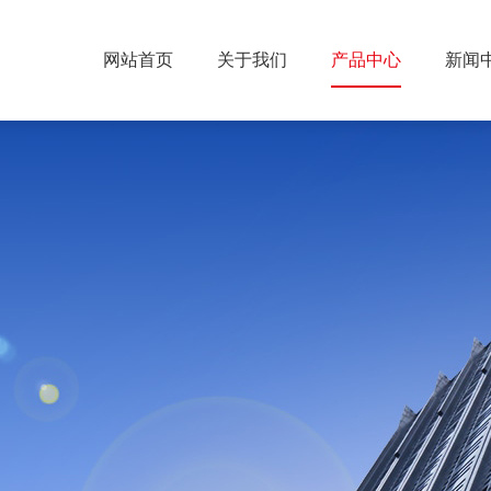
网站首页
关于我们
产品中心
新闻